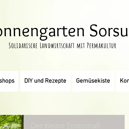
onnengarten Sors
Solidarische Landwirtschaft mit Permakultur
shops
DIY und Rezepte
Gemüsekiste
Kon
Der kleine Entenstall