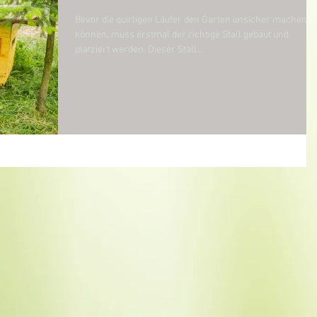
Bevor die quirligen Läufer den Garten unsicher machen
können, muss erstmal der richtige Stall gebaut und
platziert werden. Dieser Stall...