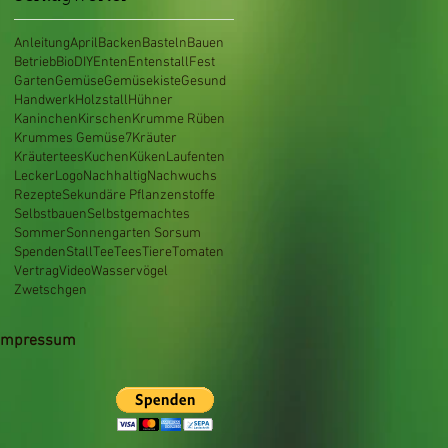
Anleitung
April
Backen
Basteln
Bauen
Betrieb
Bio
DIY
Enten
Entenstall
Fest
Garten
Gemüse
Gemüsekiste
Gesund
Handwerk
Holzstall
Hühner
Kaninchen
Kirschen
Krumme Rüben
Krummes Gemüse7
Kräuter
Kräutertees
Kuchen
Küken
Laufenten
Lecker
Logo
Nachhaltig
Nachwuchs
Rezepte
Sekundäre Pflanzenstoffe
Selbstbauen
Selbstgemachtes
Sommer
Sonnengarten Sorsum
Spenden
Stall
Tee
Tees
Tiere
Tomaten
Vertrag
Video
Wasservögel
Zwetschgen
Impressum