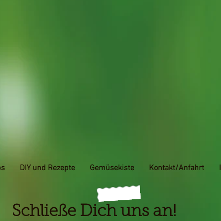
ps
DIY und Rezepte
Gemüsekiste
Kontakt/Anfahrt
Schließe Dich uns an!