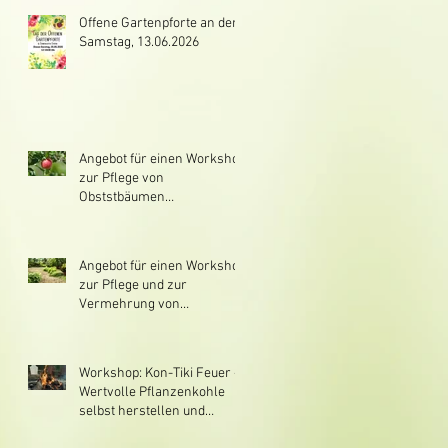
Offene Gartenpforte an dem
Samstag, 13.06.2026
Angebot für einen Workshop
zur Pflege von
Obststbäumen
(Winterschnitt und Pflege)
Angebot für einen Workshop
zur Pflege und zur
Vermehrung von
Obststräuchern v.a.
Himbeere, Brombeere,
Johannisbeere,
Workshop: Kon-Tiki Feuer -
Stachelbeere, Jostabeere
Wertvolle Pflanzenkohle
selbst herstellen und
verwenden