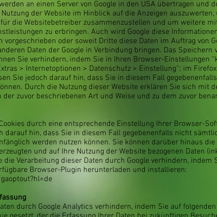
) werden an einen Server von Google in den USA übertragen und do
 Nutzung der Website im Hinblick auf die Anzeigen auszuwerten,
 für die Websitebetreiber zusammenzustellen und um weitere mi
stleistungen zu erbringen. Auch wird Google diese Informationen
ch vorgeschrieben oder soweit Dritte diese Daten im Auftrag von G
anderen Daten der Google in Verbindung bringen. Das Speichern v
en Sie verhindern, indem Sie in Ihren Browser-Einstellungen ''k
Extras > Internetoptionen > Datenschutz > Einstellung''; im Firefox
isen Sie jedoch darauf hin, dass Sie in diesem Fall gegebenenfall
önnen. Durch die Nutzung dieser Website erklären Sie sich mit d
n der zuvor beschriebenen Art und Weise und zu dem zuvor bena
Cookies durch eine entsprechende Einstellung Ihrer Browser-So
h darauf hin, dass Sie in diesem Fall gegebenenfalls nicht sämtli
mfänglich werden nutzen können. Sie können darüber hinaus die
erzeugten und auf Ihre Nutzung der Website bezogenen Daten (ink
e die Verarbeitung dieser Daten durch Google verhindern, indem 
rfügbare Browser-Plugin herunterladen und installieren:
/gaoptout?hl=de
fassung
aten durch Google Analytics verhindern, indem Sie auf folgenden
kie gesetzt, der die Erfassung Ihrer Daten bei zukünftigen Besuc