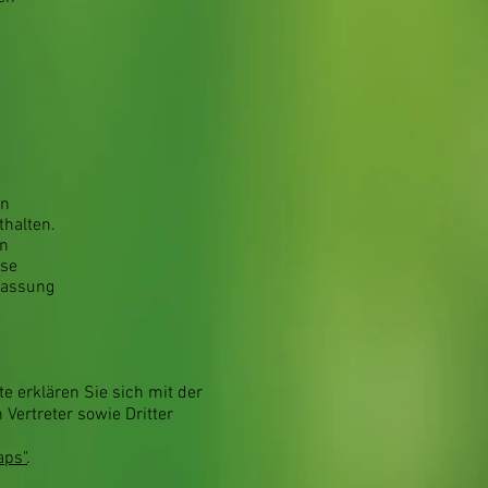
en
thalten.
on
ese
rfassung
 erklären Sie sich mit der
Vertreter sowie Dritter
aps"
.