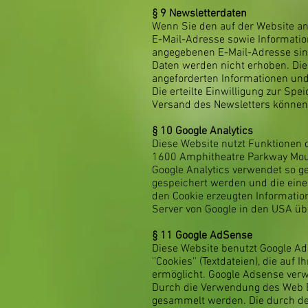
§ 9
Newsletterdaten
Wenn Sie den auf der Website an
E-Mail-Adresse sowie Informatio
angegebenen E-Mail-Adresse sin
Daten werden nicht erhoben. Die
angeforderten Informationen und 
Die erteilte Einwilligung zur S
Versand des Newsletters können S
§ 10
Google Analytics
Diese Website nutzt Funktionen d
1600 Amphitheatre Parkway Mou
Google Analytics verwendet so ge
gespeichert werden und die eine
den Cookie erzeugten Informatio
Server von Google in den USA üb
§ 11
Google AdSense
Diese Website benutzt Google Ads
''Cookies'' (Textdateien), die a
ermöglicht. Google Adsense verw
Durch die Verwendung des Web B
gesammelt werden. Die durch de