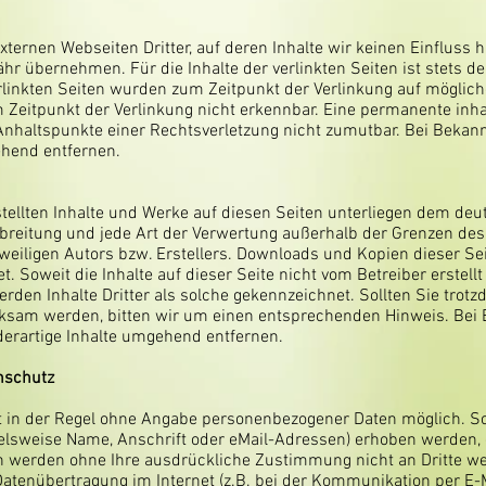
xternen Webseiten Dritter, auf deren Inhalte wir keinen Einfluss 
r übernehmen. Für die Inhalte der verlinkten Seiten ist stets der
erlinkten Seiten wurden zum Zeitpunkt der Verlinkung auf möglic
Zeitpunkt der Verlinkung nicht erkennbar. Eine permanente inhalt
 Anhaltspunkte einer Rechtsverletzung nicht zumutbar. Bei Beka
ehend entfernen.
stellten Inhalte und Werke auf diesen Seiten unterliegen dem de
Verbreitung und jede Art der Verwertung außerhalb der Grenzen de
eiligen Autors bzw. Erstellers. Downloads und Kopien dieser Seit
. Soweit die Inhalte auf dieser Seite nicht vom Betreiber erstel
erden Inhalte Dritter als solche gekennzeichnet. Sollten Sie trotz
ksam werden, bitten wir um einen entsprechenden Hinweis. Bei
erartige Inhalte umgehend entfernen.
nschutz
t in der Regel ohne Angabe personenbezogener Daten möglich. S
lsweise Name, Anschrift oder eMail-Adressen) erhoben werden, er
ten werden ohne Ihre ausdrückliche Zustimmung nicht an Dritte w
Datenübertragung im Internet (z.B. bei der Kommunikation per E-