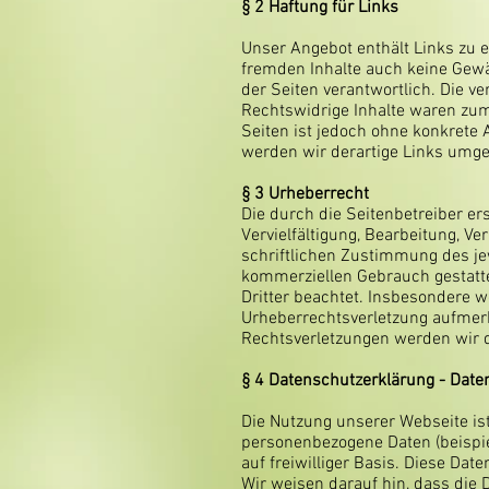
§ 2
Haftung für Links
Unser Angebot enthält Links zu e
fremden Inhalte auch keine Gewäh
der Seiten verantwortlich. Die v
Rechtswidrige Inhalte waren zum 
Seiten ist jedoch ohne konkrete
werden wir derartige Links umg
§ 3
Urheberrecht
Die durch die Seitenbetreiber er
Vervielfältigung, Bearbeitung, 
schriftlichen Zustimmung des jew
kommerziellen Gebrauch gestattet
Dritter beachtet. Insbesondere w
Urheberrechtsverletzung aufmer
Rechtsverletzungen werden wir d
§ 4
Datenschutzerklärung - Date
Die Nutzung unserer Webseite is
personenbezogene Daten (beispie
auf freiwilliger Basis. Diese Da
Wir weisen darauf hin, dass die 