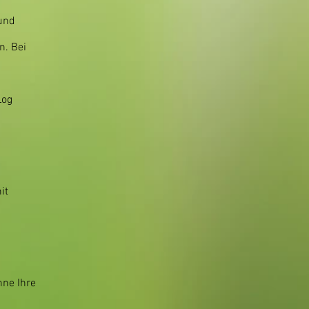
 und
n. Bei
Log
it
hne Ihre