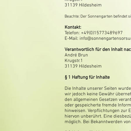
31139 Hildesheim
Beachte: Der Sonnengarten befindet s
Kontakt:
Telefon: +49(0)15773489697
E-Mail: info@sonnengartensors
Verantwortlich für den Inhalt na
André Brun
Krugstr.1
31139 Hildesheim
§ 1
Haftung für Inhalte
Die Inhalte unserer Seiten wurden
wir jedoch keine Gewähr überneh
den allgemeinen Gesetzen verantw
oder gespeicherte fremde Inform
hinweisen. Verpflichtungen zur 
hiervon unberührt. Eine diesbezü
möglich. Bei Bekanntwerden von