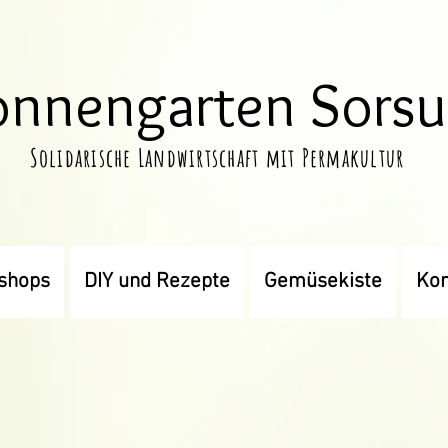
onnengarten Sors
Solidarische Landwirtschaft mit Permakultur
shops
DIY und Rezepte
Gemüsekiste
Kon