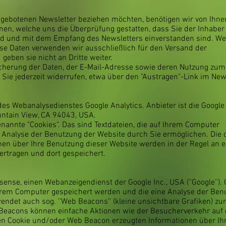
gebotenen Newsletter beziehen möchten, benötigen wir von Ihne
nen, welche uns die Überprüfung gestatten, dass Sie der Inhaber
d und mit dem Empfang des Newsletters einverstanden sind. We
se Daten verwenden wir ausschließlich für den Versand der
geben sie nicht an Dritte weiter.
peicherung der Daten, der E-Mail-Adresse sowie deren Nutzung zum
ie jederzeit widerrufen, etwa über den "Austragen"-Link im News
es Webanalysedienstes Google Analytics. Anbieter ist die Google 
ntain View, CA 94043, USA.
nannte "Cookies". Das sind Textdateien, die auf Ihrem Computer
 Analyse der Benutzung der Website durch Sie ermöglichen. Die 
nen über Ihre Benutzung dieser Website werden in der Regel an 
ertragen und dort gespeichert.
ense, einen Webanzeigendienst der Google Inc., USA (''Google'')
uf Ihrem Computer gespeichert werden und die eine Analyse der Be
endet auch sog. ''Web Beacons'' (kleine unsichtbare Grafiken) z
eacons können einfache Aktionen wie der Besucherverkehr auf 
n Cookie und/oder Web Beacon erzeugten Informationen über Ih