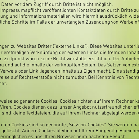
 Daten vor dem Zugriff durch Dritte ist nicht möglich.
mpressumspflicht veröffentlichten Kontaktdaten durch Dritte z
ung und Informationsmaterialien wird hiermit ausdrücklich wider
tliche Schritte im Falle der unverlangten Zusendung von Werbei
gen zu Websites Dritter (“externe Links”). Diese Websites unterli
der erstmaligen Verknüpfung der externen Links die fremden Inhal
Zeitpunkt waren keine Rechtsverstöße ersichtlich. Der Anbieter h
ng und auf die Inhalte der verknüpften Seiten. Das Setzen von ext
Verweis oder Link liegenden Inhalte zu Eigen macht. Eine ständige
eise auf Rechtsverstöße nicht zumutbar. Bei Kenntnis von Recht
cht.
lweise so genannte Cookies. Cookies richten auf Ihrem Rechner k
iren. Cookies dienen dazu, unser Angebot nutzerfreundlicher, eff
 sind kleine Textdateien, die auf Ihrem Rechner abgelegt werden
eten Cookies sind so genannte „Session-Cookies“. Sie werden n
gelöscht. Andere Cookies bleiben auf Ihrem Endgerät gespeichert
s ermöglichen es uns, Ihren Browser beim nächsten Besuch