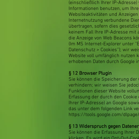
(einschließlich Ihrer IP-Adresse
Informationen benutzen, um Ihre
Websiteaktivitäten und Anzeigen
Internetnutzung verbundene Dien
übertragen, sofern dies gesetzli
keinem Fall Ihre IP-Adresse mit 
die Anzeige von Web Beacons könn
(Im MS Internet-Explorer unter ''
Datenschutz > Cookies''); wir we
Website voll umfänglich nutzen k
erhobenen Daten durch Google i
§ 12
Browser Plugin
Sie können die Speicherung der 
verhindern; wir weisen Sie jedoc
Funktionen dieser Website vollu
Erfassung der durch den Cookie 
Ihrer IP-Adresse) an Google sowi
das unter dem folgenden Link ve
https://tools.google.com/dlpage
§ 13
Widerspruch gegen Datener
Sie können die Erfassung Ihrer D
klicken. Es wird ein Opt-Out-Coo