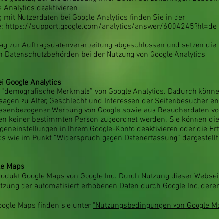
e Analytics deaktivieren
it Nutzerdaten bei Google Analytics finden Sie in der
e: https://support.google.com/analytics/answer/6004245?hl=de
rag zur Auftragsdatenverarbeitung abgeschlossen und setzen die
n Datenschutzbehörden bei der Nutzung von Google Analytics
 Google Analytics
n “demografische Merkmale” von Google Analytics. Dadurch könn
ssagen zu Alter, Geschlecht und Interessen der Seitenbesucher en
essenbezogener Werbung von Google sowie aus Besucherdaten v
nen keiner bestimmten Person zugeordnet werden. Sie können di
igeneinstellungen in Ihrem Google-Konto deaktivieren oder die E
ics wie im Punkt “Widerspruch gegen Datenerfassung” dargestellt
le Maps
odukt Google Maps von Google Inc. Durch Nutzung dieser Webseite
zung der automatisiert erhobenen Daten durch Google Inc, deren 
ogle Maps finden sie unter
"Nutzungsbedingungen von Google M