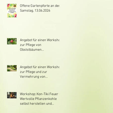
Offene Gartenpforte an dem
Samstag, 13.06.2026
Angebot für einen Workshop
zur Pflege von
Obststbäumen
(Winterschnitt und Pflege)
Angebot für einen Workshop
zur Pflege und zur
Vermehrung von
Obststräuchern v.a.
Himbeere, Brombeere,
Johannisbeere,
Workshop: Kon-Tiki Feuer -
Stachelbeere, Jostabeere
Wertvolle Pflanzenkohle
selbst herstellen und
verwenden