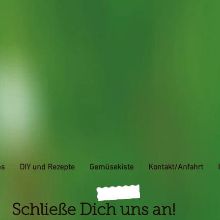
ps
DIY und Rezepte
Gemüsekiste
Kontakt/Anfahrt
Schließe Dich uns an!