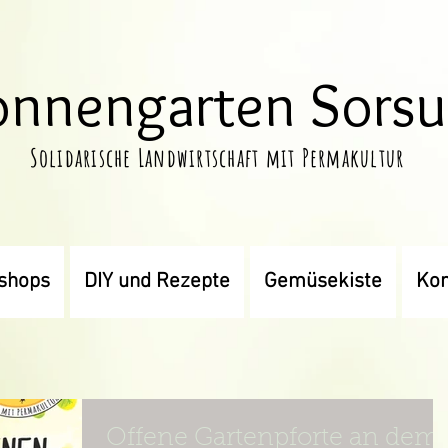
onnengarten Sors
Solidarische Landwirtschaft mit Permakultur
shops
DIY und Rezepte
Gemüsekiste
Kon
Offene Gartenpforte an dem