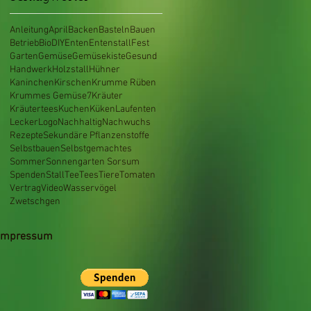
Anleitung
April
Backen
Basteln
Bauen
Betrieb
Bio
DIY
Enten
Entenstall
Fest
Garten
Gemüse
Gemüsekiste
Gesund
Handwerk
Holzstall
Hühner
Kaninchen
Kirschen
Krumme Rüben
Krummes Gemüse7
Kräuter
Kräutertees
Kuchen
Küken
Laufenten
Lecker
Logo
Nachhaltig
Nachwuchs
Rezepte
Sekundäre Pflanzenstoffe
Selbstbauen
Selbstgemachtes
Sommer
Sonnengarten Sorsum
Spenden
Stall
Tee
Tees
Tiere
Tomaten
Vertrag
Video
Wasservögel
Zwetschgen
Impressum