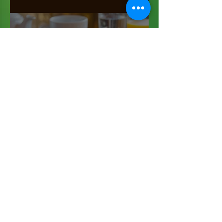
gratis! Aufzucht von Küken
getrennt möglich
Das saure Schlehengelee
© 2018 by Sonnengarten Sorsum
Schließe Dich
uns an!