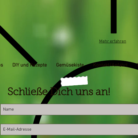
Mehr erfahren
ps
DIY und Rezepte
Gemüsekiste
Kontakt/Anfahrt
Schließe Dich uns an!