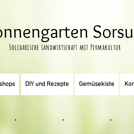
onnengarten Sors
Solidarische Landwirtschaft mit Permakultur
shops
DIY und Rezepte
Gemüsekiste
Kon
Teich
Gewächshaus
Werken