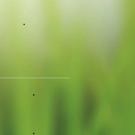
engerüst
Gänseblümchen